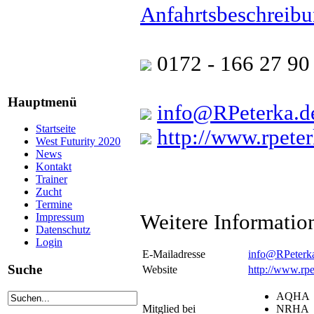
Anfahrtsbeschreib
0172 - 166 27 90
Hauptmenü
info@RPeterka.d
Startseite
http://www.rpeter
West Futurity 2020
News
Kontakt
Trainer
Zucht
Termine
Weitere Informatio
Impressum
Datenschutz
Login
E-Mailadresse
info@RPeterk
Suche
Website
http://www.rpe
AQHA
Mitglied bei
NRHA