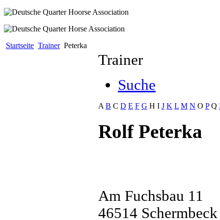
Startseite
Trainer
Peterka
Trainer
Suche
A
B
C
D
E
F
G
H
I
J
K
L
M
N
O
P
Q
Rolf Peterka
Am Fuchsbau 11
46514 Schermbeck