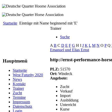
Startseite
Einträge mit Name beginnend mit 'E'
Trainer
Suche
A
B
C
D
E
F
G
H
I
J
K
L
M
N
O
P
Q
Emanuel und Elias Ernst
http://ernst-performance-hors
Hauptmenü
PLZ:
51570
Startseite
Ort:
Windeck
West Futurity 2020
Angebote:
News
Kontakt
Zucht
Trainer
Verkauf
Zucht
Import
Termine
Ausbildung
Impressum
Unterricht
Datenschutz
Kurse
Login